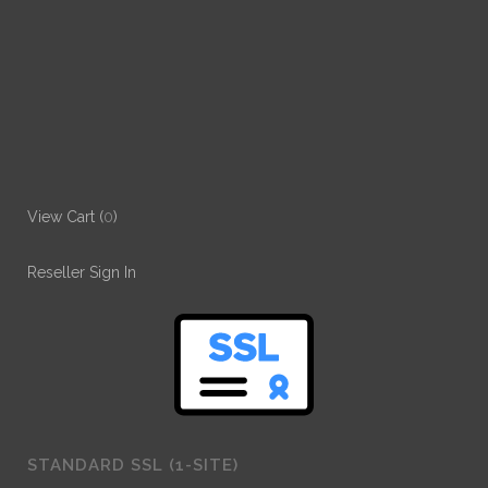
View Cart (
0
)
Reseller Sign In
STANDARD SSL (1-SITE)