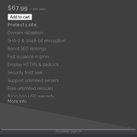
$67.99
/ per year
Add to cart
Protect 1 site.
Domain validation
SHA-2 & 2048-bit encryption.
Boost SEO rankings
Fast issuance in 5min
Display HTTPS & padlock
Security trust seal
Support unlimited servers
Free unlimited reissues
$100,000 USD warranty
More info
$67.99
/ per year
Add to cart
Reseller Sign In