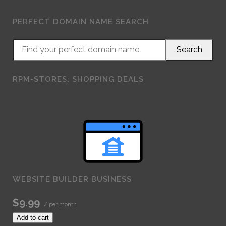
PERFECT DOMAIN NAME SEARCH
RPM-STORES: SHOPPING DEALS
WEBSITE BUILDER BUSINESS
$9.99
/ per month
Add to cart