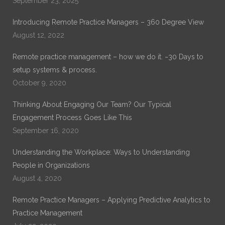
September 23, 2025
His current work is on Remote Practice Management. His
previous work which can be found on ProQuest is on
Introducing Remote Practice Managers – 360 Degree View
“Exploring the Role of Leadership Alignment and Culture
Integration on the Success of a Merger or Acquisition of a
August 12, 2022
Healthcare Organization.”
Remote practice management – how we do it. ~30 Days to
setup systems & process.
October 9, 2020
Thinking About Engaging Our Team? Our Typical
Engagement Process Goes Like This
September 16, 2020
Understanding the Workplace: Ways to Understanding
People in Organizations
August 4, 2020
Remote Practice Managers – Applying Predictive Analytics to
Practice Management