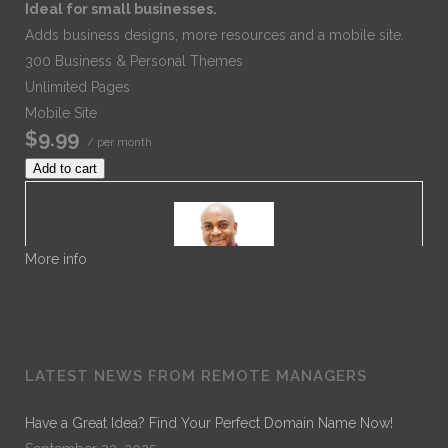
Ideal for small businesses.
Adds business designs, more resources and a mobile site.
300 Business & Personal Themes
Unlimited Pages
Mobile Site
$9.99
/ per month
Add to cart
More info
Dr. Noble
LATEST NEWS FROM REMOTE MANAGERS
Dr. Noble Nwigwe is a Practice Optimization Specialist
with Remote Practice Managers. Dr. Noble has over 30
Have a Great Idea? Find Your Perfect Domain Name Now!
years of experience in General Healthcare Administration.